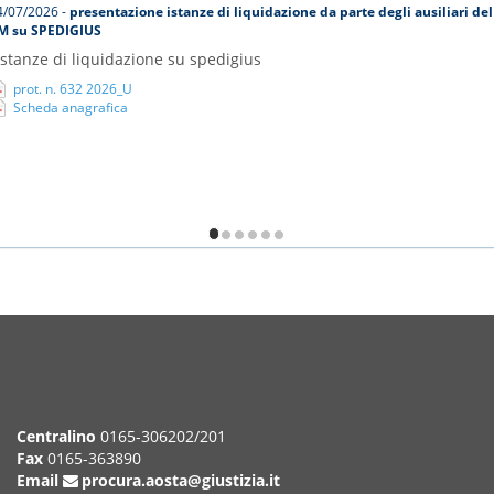
4/07/2026 -
presentazione istanze di liquidazione da parte degli ausiliari del
M su SPEDIGIUS
Istanze di liquidazione su spedigius
prot. n. 632 2026_U
Scheda anagrafica
/6
Centralino
0165-306202/201
Fax
0165-363890
Email
procura.aosta@giustizia.it