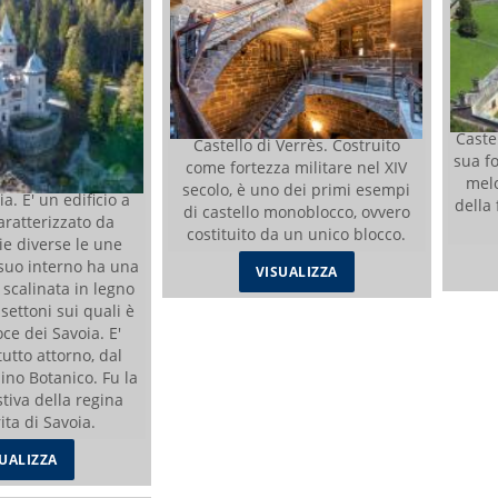
Caste
Castello di Verrès. Costruito
sua fo
come fortezza militare nel XIV
melo
secolo, è uno dei primi esempi
a. E' un edificio a
della 
di castello monoblocco, ovvero
caratterizzato da
costituito da un unico blocco.
ie diverse le une
l suo interno ha una
VISUALIZZA
 scalinata in legno
ssettoni sui quali è
oce dei Savoia. E'
tutto attorno, dal
ino Botanico. Fu la
tiva della regina
ta di Savoia.
SUALIZZA