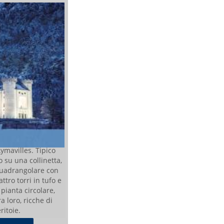
Aymavilles. Tipico
 su una collinetta,
quadrangolare con
ttro torri in tufo e
 pianta circolare,
a loro, ricche di
eritoie.