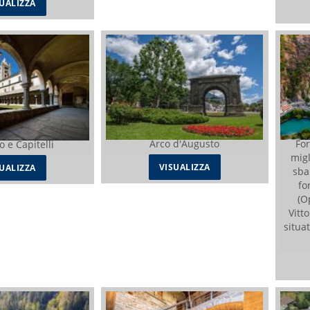
SUALIZZA
Arco d'Augusto
For
o e Capitelli
migl
VISUALIZZA
SUALIZZA
sba
fo
(O
Vitt
situat