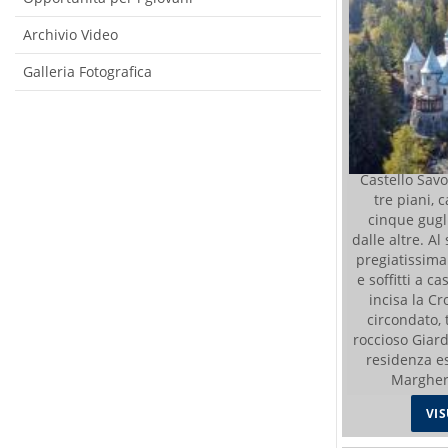
Archivio Video
Galleria Fotografica
Castello Savoi
tre piani, 
cinque gugl
dalle altre. A
pregiatissima
e soffitti a ca
incisa la Cr
circondato, 
roccioso Giard
residenza es
Margheri
VI