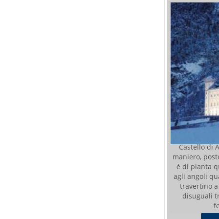
Castello di 
maniero, posto
è di pianta 
agli angoli qua
travertino a
disuguali tr
f