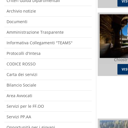
Criteri Guida Dipartimentali
VI
Archivio notizie
Documenti
Amministrazione Trasparente
Informativa Collegamenti "TEAMS"
Protocolli d'Intesa
Chiostr
CODICE ROSSO
VI
Carta dei servizi
Bilancio Sociale
Area Avvocati
Servizi per le FF.OO
Servizi PP.AA
Opportunità per i giovani