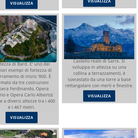
VISUALIZZA
VISUALIZZA
Castello reale di Sarre. Si
tezza di Bard. E' uno dei
sviluppa in altezza su una
iori esempi di fortezza di
collina a terrazzamenti, è
rramento di inizio '800. È
sovrastato da una torre a base
rmato da tre costruzioni
rettangolare con merli e finestre.
pera Ferdinando, Opera
orio e Opera Carlo Alberto)
VISUALIZZA
e a diversi altezze tra i 400
e i 467 metri.
VISUALIZZA