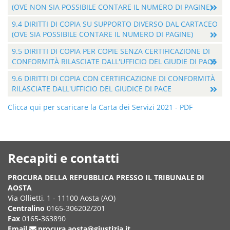
(OVE NON SIA POSSIBILE CONTARE IL NUMERO DI PAGINE)
9.4 DIRITTI DI COPIA SU SUPPORTO DIVERSO DAL CARTACEO
(OVE SIA POSSIBILE CONTARE IL NUMERO DI PAGINE)
9.5 DIRITTI DI COPIA PER COPIE SENZA CERTIFICAZIONE DI
CONFORMITÀ RILASCIATE DALL'UFFICIO DEL GIUDIE DI PACE
9.6 DIRITTI DI COPIA CON CERTIFICAZIONE DI CONFORMITÀ
RILASCIATE DALL'UFFICIO DEL GIUDICE DI PACE
Clicca qui per scaricare la Carta dei Servizi 2021 - PDF
Recapiti e contatti
PROCURA DELLA REPUBBLICA PRESSO IL TRIBUNALE DI
AOSTA
Via Ollietti, 1 - 11100 Aosta (AO)
Centralino
0165-306202/201
Fax
0165-363890
Email
procura.aosta@giustizia.it